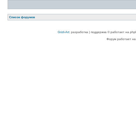
Список форумов
Grizli-Art
: разработка | поддержка © работает на php
Форум работает на