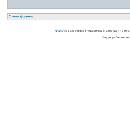
Список форумов
Grizli-Art
: разработка | поддержка © работает на php
Форум работает на