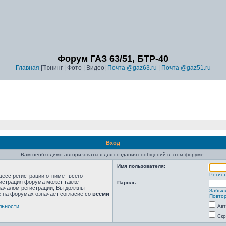
Форум ГАЗ 63/51, БТР-40
Главная
|Тюнинг | Фото | Видео|
Почта @gaz63.ru
|
Почта @gaz51.ru
Вход
Вам необходимо авторизоваться для создания сообщений в этом форуме.
Имя пользователя:
Регис
цесс регистрации отнимет всего
нистрация форума может также
Пароль:
началом регистрации, Вы должны
Забыл
е на форумах означает согласие со
всеми
Повтор
льности
Авт
Скр