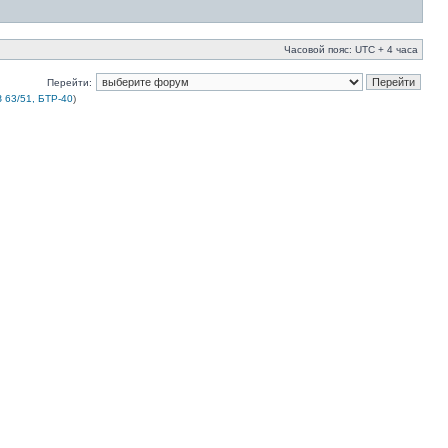
Часовой пояс: UTC + 4 часа
Перейти:
 63/51, БТР-40
)