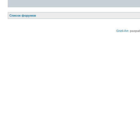
Список форумов
Grizli-Art
: разра