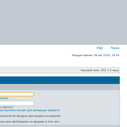
FAQ
Поиск
Текущее время: 09 авг 2026, 16:44
Часовой пояс: UTC + 4 часа
трация
и пароль?
но выслать письмо для активации аккаунта
оматически входить при каждом посещении
ыть мое пребывание на форуме в этот раз