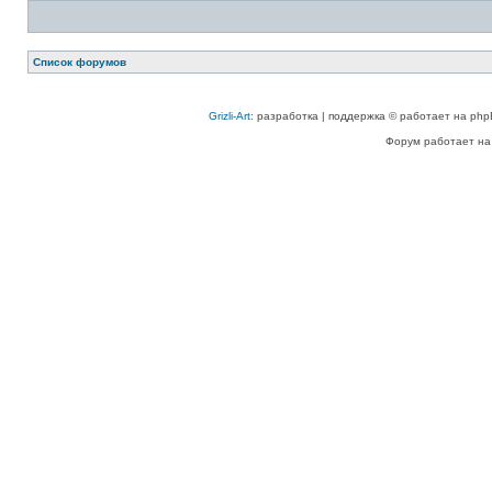
Список форумов
Grizli-Art
: разработка | поддержка © работает на php
Форум работает на