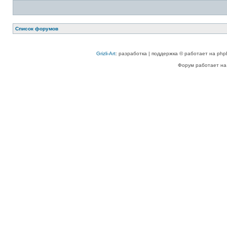
Список форумов
Grizli-Art
: разработка | поддержка © работает на php
Форум работает на