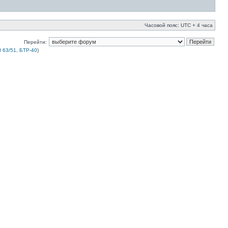
Часовой пояс: UTC + 4 часа
Перейти:
 63/51, БТР-40
)