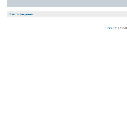
Список форумов
Grizli-Art
: разра