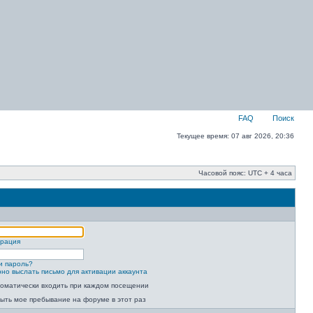
FAQ
Поиск
Текущее время: 07 авг 2026, 20:36
Часовой пояс: UTC + 4 часа
трация
и пароль?
но выслать письмо для активации аккаунта
оматически входить при каждом посещении
ыть мое пребывание на форуме в этот раз