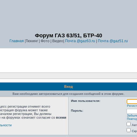
Форум ГАЗ 63/51, БТР-40
Главная
|Тюнинг | Фото | Видео|
Почта @gaz63.ru
|
Почта @gaz51.ru
Вход
Вам необходимо авторизоваться для создания сообщений в этом форуме.
Имя пользователя:
Регис
цесс регистрации отнимет всего
нистрация форума может также
Пароль:
началом регистрации, Вы должны
Забыл
е на форумах означает согласие со
всеми
Повтор
льности
Авт
Скр