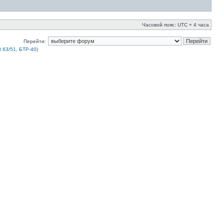
Часовой пояс: UTC + 4 часа
Перейти:
 63/51, БТР-40
)