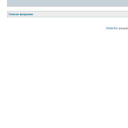
Список форумов
Grizli-Art
: разра