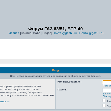
Форум ГАЗ 63/51, БТР-40
Главная
|Тюнинг | Фото | Видео|
Почта @gaz63.ru
|
Почта @gaz51.ru
Вход
Вам необходимо авторизоваться для создания сообщений в этом форуме.
Имя пользователя:
Регис
цесс регистрации отнимет всего
нистрация форума может также
Пароль:
началом регистрации, Вы должны
Забыл
е на форумах означает согласие со
всеми
Повтор
льности
Авт
Скр